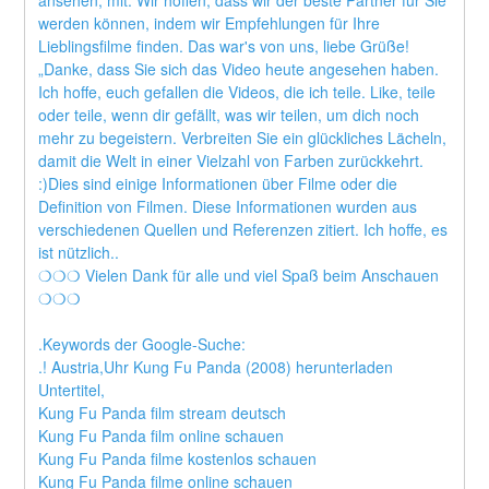
ansehen, mit. Wir hoffen, dass wir der beste Partner für Sie 
werden können, indem wir Empfehlungen für Ihre 
Lieblingsfilme finden. Das war's von uns, liebe Grüße! 
„Danke, dass Sie sich das Video heute angesehen haben. 
Ich hoffe, euch gefallen die Videos, die ich teile. Like, teile 
oder teile, wenn dir gefällt, was wir teilen, um dich noch 
mehr zu begeistern. Verbreiten Sie ein glückliches Lächeln, 
damit die Welt in einer Vielzahl von Farben zurückkehrt. 
:)Dies sind einige Informationen über Filme oder die 
Definition von Filmen. Diese Informationen wurden aus 
verschiedenen Quellen und Referenzen zitiert. Ich hoffe, es 
ist nützlich..
❍❍❍ Vielen Dank für alle und viel Spaß beim Anschauen 
❍❍❍
.Keywords der Google-Suche:
.! Austria,Uhr Kung Fu Panda (2008) herunterladen
Untertitel,
Kung Fu Panda film stream deutsch
Kung Fu Panda film online schauen
Kung Fu Panda filme kostenlos schauen
Kung Fu Panda filme online schauen