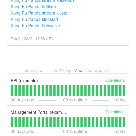
Kung Fu Panda stream kostenlos
Kung Fu Panda hdfilme
Kung Fu Panda stream kkiste
Kung Fu Panda kinostart
Kung Fu Panda Schweize
Feb
21
,
2023
-
16:58
UTC
Uptime over the past
30
days.
View historical uptime.
Operational
API (example)
30
days ago
100
% uptime
Today
Operational
Management Portal (example)
30
days ago
100
% uptime
Today