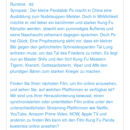
Runtime : 92 
Synopsis : Der kleine Pandabär Po macht in China eine 
Ausbildung zum Nudelsuppen-Meister. Doch in Wirklichkeit 
möchte er viel lieber ein berühmter und starker Kung-Fu 
Kämpfer werden, obwohl sein pummeliges Äußeres und 
seine Naschsucht vehement dagegen sprechen. Doch Po 
hat Glück: Eine Prophezeiung sieht vor, dass ein kleiner 
Bär gegen den gefürchteten Schneeleoparden Tai Lung 
antreten muss, um das Tal des Friedens zu retten. Es liegt 
nun an Master Shifu und den fünf Kung-Fu Meistern 
Tigerin, Kranich, Gottesanbeterin, Viper und Affe den 
pfundigen Bären zum starken Krieger zu machen. 
.
Finden Sie Ihren nächsten Film, um ihn online anzusehen, 
und sehen Sie, auf welchen Plattformen er verfügbar ist?
Wir sind uns Ihrer Herausforderung bewusst, einen 
synchronisierten oder untertitelten Film online unter den 
unterschiedlichsten Streaming-Plattformen wie Netflix, 
YouTube, Amazon Prime Video, NOW, Apple TV und 
anderen zu finden.Wo kann ich den Film Kung Fu Panda 
kostenlos online ansehen?